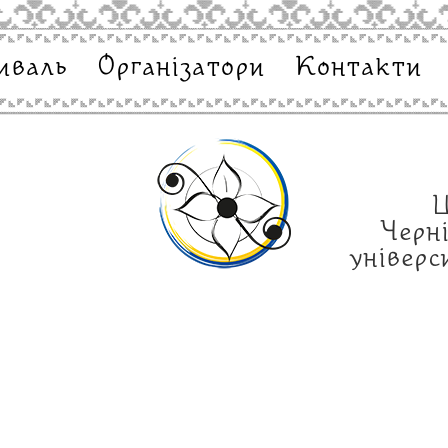
иваль
Організатори
Контакти
т
Ц
Черн
універ