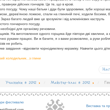
, правнуки дійсних гончарів. Це те, що в крові.
арного посуду. Чому наші батьки і діди були здоровими, зуби хороші м
иски, дерев’яною ложкою, спали на глиняній печі, ходили босими, 
 Зараз багато людей вже це зрозуміли і від алюмінієвих каструль
стого гончарного посуду.
всі необхідні для організму речовини.
щиків. На виготовлення одного горщика йде півтори-дві хвилини, а 
ично руками працює. Ви ж бачите, я з вами розмовляю, а руки робля
зів не робить.
ике завдання –відновити чорнодимлену кераміку. Навчити цього діте
ький холодильник...з глини
Нас
Учасники в 2012
Майстер-клас в 2012
Го
ори фестивалю
Виставка та п
fest@gmail.com