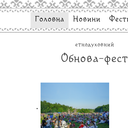
Головна
Новини
Фест
етнодуховний
Обнова-фес