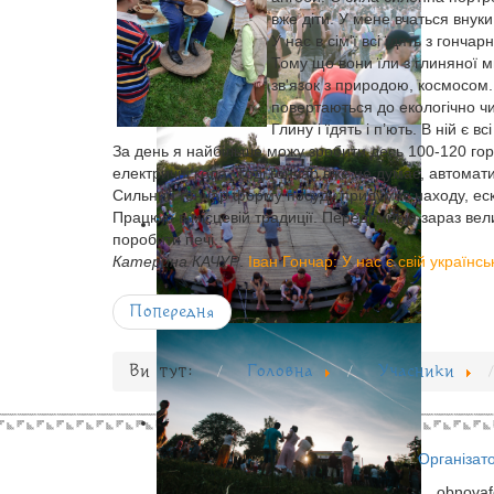
вже діти. У мене вчаться внуки
У нас в сім’ї всі їдять з гонч
Тому що вони їли з глиняної м
зв'язок з природою, космосом.
повертаються до екологічно чи
Глину і їдять і п’ють. В ній є 
За день я найбільше можу зробити десь 100-120 гор
електричні кола. Тоді гончар вже не думає, автомат
Сильний гончар форму посуду придумує находу, ескі
Працюю в місцевій традиції. Переді мною зараз вел
поробити печі.
Катерина КАЧУР
.
Іван Гончар: У нас є свій українс
Попередня
Ви тут:
Головна
Учасники
Організат
obnova