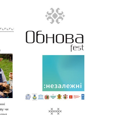
н
нні
ву чи
клад