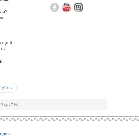
али?
був
є ще й
ть.
й,
тупна
нчарство
родаж