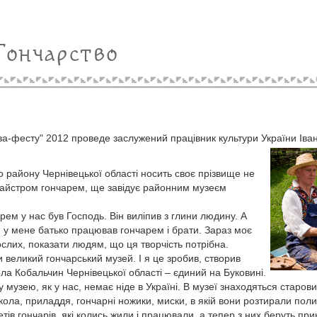
Гончарство
ова-фесту" 2012 проведе заслужений працівник культури України Іва
о району Чернівецької області носить своє прізвище не
 майстром гончарем, ще завідує районним музеєм
ем у нас був Господь. Він виліпив з глини людину. А
, у мене батько працював гончарем і брати. Зараз моє
ослих, показати людям, що ця творчість потрібна.
великий гончарський музей. І я це зробив, створив
а Кобальчин Чернівецької області – єдиний на Буковині.
 музею, як у нас, немає ніде в Україні. В музеї знаходяться старови
 кола, приладдя, гончарні ножики, миски, в якій вони розтирали поли
тів гончарів, які колись жили і працювали, а тепер з них беруть при