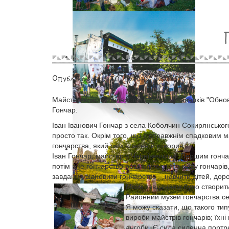
Опубліковано: 30 травня 2012
Майстер-клас з гончарства для усіх учасників "Обн
Гончар.
Іван Іванович Гончар з села Коболчин Сокирянськог
просто так. Окрім того, що є справжнім спадковим
гончарства, який сам власне й створив.
Іван Гончар, майстер з Чернівеччини: Першим гончар
потім вже гончарство розвинулося.Я з роду гончарів
завдання відновити гончарство – навчити дітей, дор
Моїм завданням було створити 
Районний музей гончарства сел
Я можу сказати, що такого типу
вироби майстрів гончарів; їхні
ангоби. Є сила силенна портре