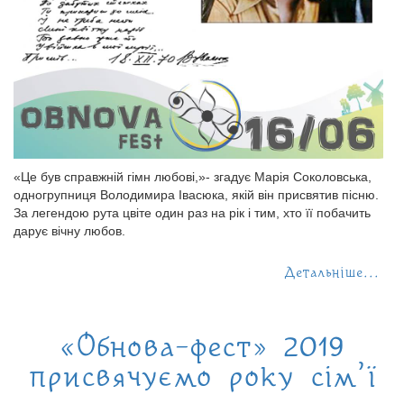
«Це був справжній гімн любові,»- згадує Марія Соколовська,
одногрупниця Володимира Івасюка, якій він присвятив пісню.
За легендою рута цвіте один раз на рік і тим, хто її побачить
дарує вічну любов.
Детальніше...
«Обнова-фест» 2019
присвячуємо року сім’ї