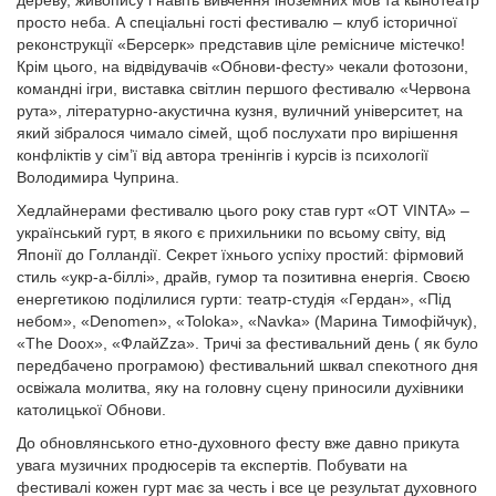
дереву, живопису і навіть вивчення іноземних мов та кынотеатр
просто неба. А спеціальні гості фестивалю – клуб історичної
реконструкції «Берсерк» представив ціле ремісниче містечко!
Крім цього, на відвідувачів «Обнови-фесту» чекали фотозони,
командні ігри, виставка світлин першого фестивалю «Червона
рута», літературно-акустична кузня, вуличний університет, на
який зібралося чимало сімей, щоб послухати про вирішення
конфліктів у сім’ї від автора тренінгів і курсів із психології
Володимира Чуприна.
Хедлайнерами фестивалю цього року став гурт «OT VINTA» –
український гурт, в якого є прихильники по всьому світу, від
Японії до Голландії. Секрет їхнього успіху простий: фірмовий
стиль «укр-а-біллі», драйв, гумор та позитивна енергія. Своєю
енергетикою поділилися гурти: театр-студія «Гердан», «Під
небом», «Denomen», «Toloka», «Navka» (Марина Тимофійчук),
«The Doox», «ФлайZza». Тричі за фестивальний день ( як було
передбачено програмою) фестивальний шквал спекотного дня
освіжала молитва, яку на головну сцену приносили духівники
католицької Обнови.
До обновлянського етно-духовного фесту вже давно прикута
увага музичних продюсерів та експертів. Побувати на
фестивалі кожен гурт має за честь і все це результат духовного