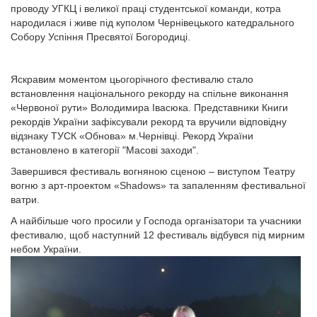
проводу УГКЦ і великої праці студентської команди, котра
народилася і живе під куполом Чернівецького катедрального
Собору Успіння Пресвятої Богородиці.
Яскравим моментом цьогорічного фестивалю стало
встановлення національного рекорду на спільне виконання
«Червоної рути» Володимира Івасюка. Представники Книги
рекордів України зафіксували рекорд та вручили відповідну
відзнаку ТУСК «Обнова» м.Чернівці. Рекорд України
встановлено в категорії "Масові заходи".
Завершився фестиваль вогняною сценою – виступом Театру
вогню з арт-проектом «Shadows» та запаленням фестивальної
ватри.
А найбільше чого просили у Господа організатори та учасники
фестивалю, щоб наступний 12 фестиваль відбувся під мирним
небом України.