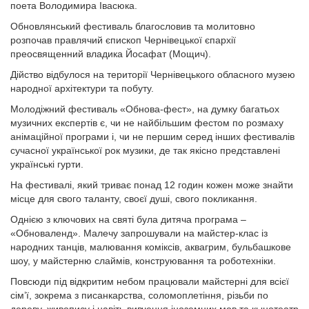
поета Володимира Івасюка.
Обновлянський фестиваль благословив та молитовно
розпочав правлячий єпископ Чернівецької єпархії
преосвященний владика Йосафат (Мощич).
Дійство відбулося на території Чернівецького обласного музею
народної архітектури та побуту.
Молодіжний фестиваль «Обнова-фест», на думку багатьох
музичних експертів є, чи не найбільшим фестом по розмаху
анімаційної програми і, чи не першим серед інших фестивалів
сучасної української рок музики, де так якісно представлені
українські гурти.
На фестивалі, який триває понад 12 годин кожен може знайти
місце для свого таланту, своєї душі, свого покликання.
Однією з ключових на святі була дитяча програма –
«Обноваленд». Малечу запрошували на майстер-клас із
народних танців, малювання коміксів, аквагрим, бульбашкове
шоу, у майстерню слаймів, конструювання та роботехніки.
Повсюди під відкритим небом працювали майстерні для всієї
сім’ї, зокрема з писанкарства, соломоплетіння, різьби по