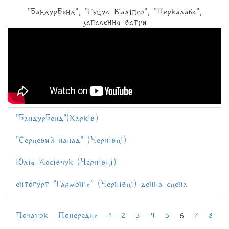
"БандурБенд", "Гуцул Каліпсо", "Перкалаба",
запалення ватри
"БандурБенд"(Харків)
"Серцевий напад" (Чернівці)
Юлія Косівчук (Чернівці)
ентогурт "Гармонія" (Чернівці) денна сцена
Початок
Попередня
1
2
3
4
5
6
7
8