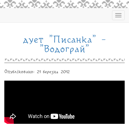
Togg
navig
дует "Писанка" -
"Водограй"
Опубліковано: 21 березня 2012