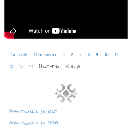
Початок
Попередня
5
6
7
8
9
10
11
12
13
14
Наступна
Кінець
Мультимедіа за 2021
Мультимедіа за 2020