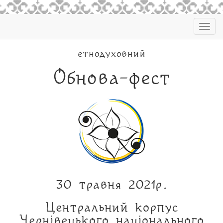
Togg
navig
етнодуховний
Обнова-фест
30 травня 2021р.
Центральний корпус
Чернівецького національного