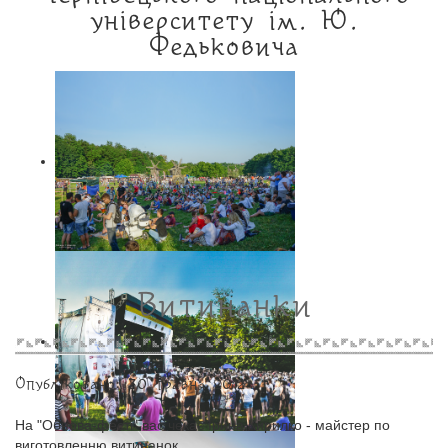
університету ім. Ю.
Федьковича
Витинанки
Опубліковано: 30 травня 2012
На "Обнова-фесті" вас чекає Ірина Кирилко - майстер по
виготовленню витинанок.