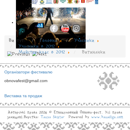
Ви тут:
Головна
Учасники
Учасники в 2012
Майстер-клас в 2012
Витинанки
Організатори фестивалю
obnovafest@gmail.com
Виставка та продаж
Авторські права 2026 © Eтнодуховний Обнова-фест. Усі права
захищені.Верстка:
Tanya Skutar
Powered by
www.banadiga.com