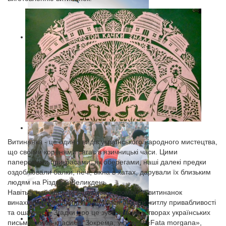
Витинанка - це один з видів українського народного мистецтва,
що своїми коренями сягає в язичницькі часи. Цими
паперовими прикрасами, як оберегами, наші далекі предки
оздоблювали балки, печі, вікна в хатах, дарували їх близьким
людям на Різдво й Великдень.
Навіть у найбіднішій родині за допомогою витинанок
винахідливі господині намагалися надати житлу привабливості
та ошатності. Згадки про це зустрічаємо у творах українських
письменників-класиків. Зокрема, у повісті «Fata morgana»,