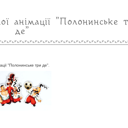
ої анімації "Полонинське 
де"
ації "Полонинське три де".