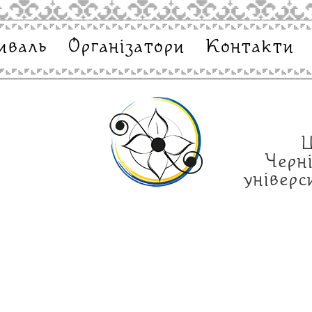
иваль
Організатори
Контакти
т
Ц
Черн
універ