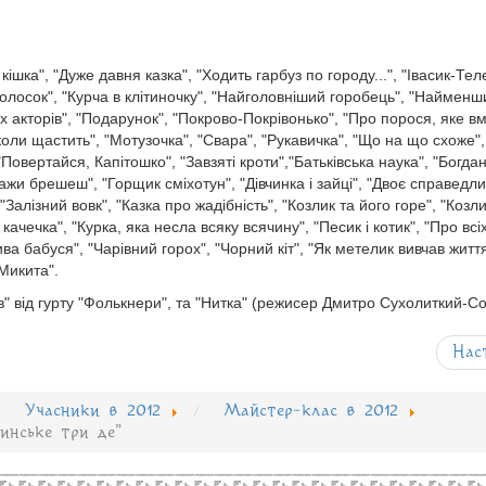
 кішка", "Дуже давня казка", "Ходить гарбуз по городу...", "Івасик-Тел
Колосок", "Курча в клітиночку", "Найголовніший горобець", "Найменш
х акторів", "Подарунок", "Покрово-Покрівонько", "Про порося, яке вм
коли щастить", "Мотузочка", "Свара", "Рукавичка", "Що на що схоже",
Повертайся, Капітошко", "Завзяті кроти","Батьківська наука", "Богдан
 кажи брешеш", "Горщик сміхотун", "Дівчинка і зайці", "Двоє справедл
Залізний вовк", "Казка про жадібність", "Козлик та його горе", "Козли
 качечка", "Курка, яка несла всяку всячину", "Песик і котик", "Про всі
ва бабуся", "Чарівний горох", "Чорний кіт", "Як метелик вивчав життя
 Микита".
в" від гурту "Фолькнери", та "Нитка" (режисер Дмитро Сухолиткий-Со
Нас
Учасники в 2012
Майстер-клас в 2012
инське три де"