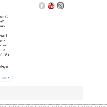
есик",
ий",
іло
чик і
ивих
к та
х на
", "Як
бчук).
тупна