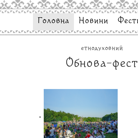
Головна
Новини
Фест
етнодуховний
Обнова-фес