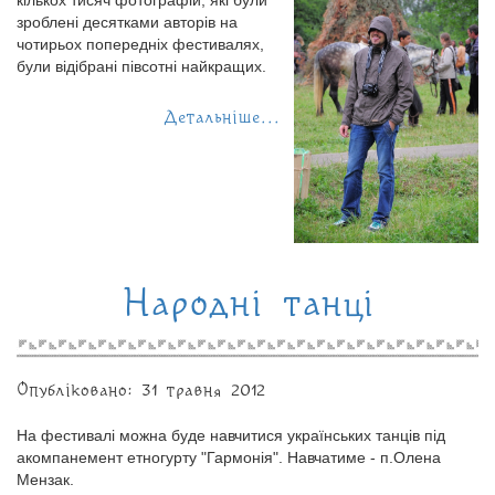
кількох тисяч фотографій, які були
зроблені десятками авторів на
чотирьох попередніх фестивалях,
були відібрані півсотні найкращих.
Детальніше...
Народні танці
Опубліковано: 31 травня 2012
На фестивалі можна буде навчитися українських танців під
акомпанемент етногурту "Гармонія". Навчатиме - п.Олена
Мензак.