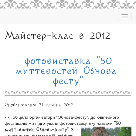
Togg
navig
Майстер-клас в 2012
фотовиставка "50
миттєвостей Обнова-
фесту"
Опубліковано: 31 травня 2012
Як і обіцяли організатори "Обнова-фесту", до ювілейного
фестивалю ми підготували фотовиставку, яку назвали
"50
. З
миттєвостей Обнова-фесту"