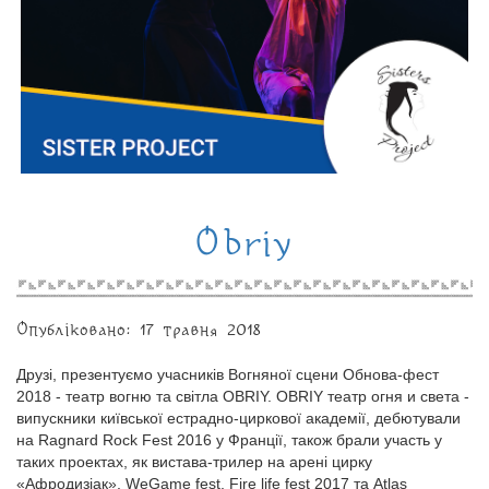
Obriy
Опубліковано: 17 травня 2018
Друзі, презентуємо учасників Вогняної сцени Обнова-фест
2018 - театр вогню та світла OBRIY. OBRIY театр огня и света -
випускники київської естрадно-циркової академії, дебютували
на Ragnard Rock Fest 2016 у Франції, також брали участь у
таких проектах, як вистава-трилер на арені цирку
«Афродизіак», WeGame fest, Fire life fest 2017 та Atlas