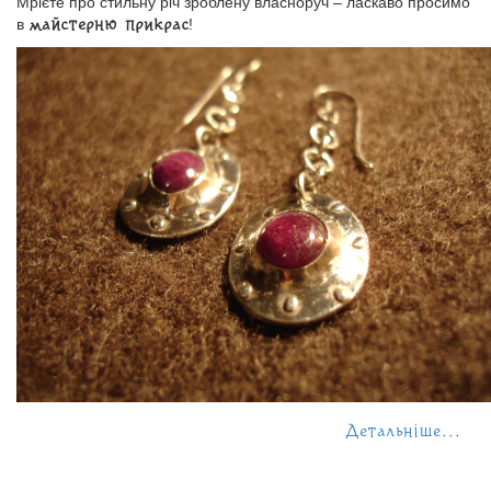
Мрієте про стильну річ зроблену власноруч – ласкаво просимо
в
!
майстерню прикрас
Детальніше...