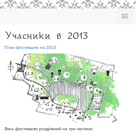
Togg
navig
Учасники в 2013
План фестивалю на 2013
Весь фестивалю розділений на три частини: