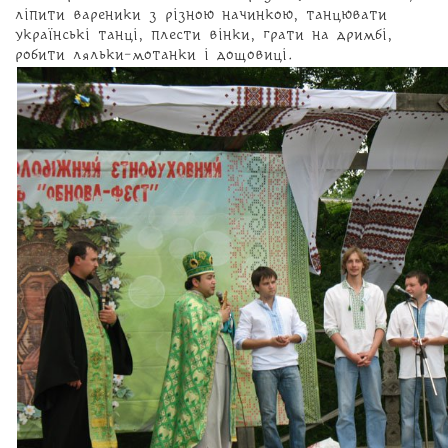
ліпити вареники з різною начинкою, танцювати
українські танці, плести вінки, грати на дримбі,
робити ляльки-мотанки і дощовиці.