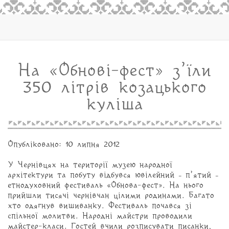
На «Обнові-фест» з’їли
350 літрів козацького
куліша
Опубліковано: 10 липня 2012
У Чернівцях на території музею народної
архітектури та побуту відбувся ювілейний – п’ятий –
етнодуховний фестиваль «Обнова-фест». На нього
прийшли тисячі чернівчан цілими родинами. Багато
хто одягнув вишиванку. Фестиваль почався зі
спільної молитви. Народні майстри проводили
майстер-класи. Гостей вчили розписувати писанки,