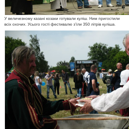
У величезному казані козаки готували куліш. Ним пригостили
всіх охочих. Усього гості фестивалю з’їли 350 літрів куліша.