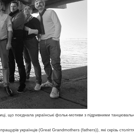
зиці, що поєднала українські фольк-мотиви з підривними танцювал
ащурів українців (Great Grandmothers (fathers)), які скрізь столітт