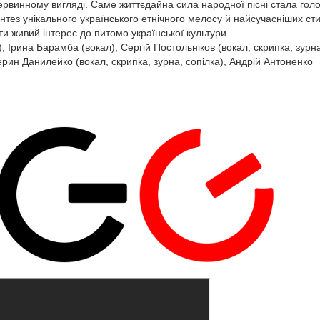
ервинному вигляді. Саме життєдайна сила народної пісні стала гол
нтез унікального українського етнічного мелосу й найсучасніших ст
ти живий інтерес до питомо української культури.
, Ірина Барамба (вокал), Сергій Постольніков (вокал, скрипка, зурна
ерин Данилейко (вокал, скрипка, зурна, сопілка), Андрій Антоненко