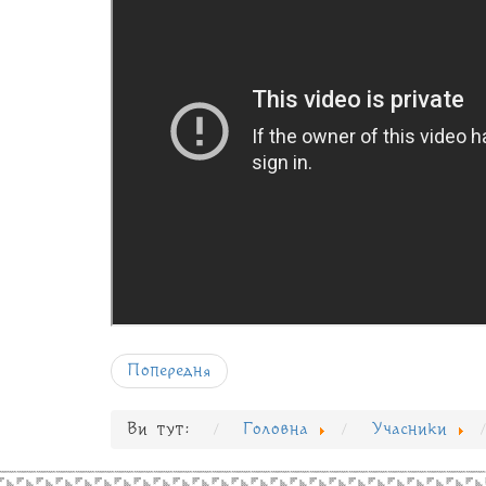
Попередня
Ви тут:
Головна
Учасники