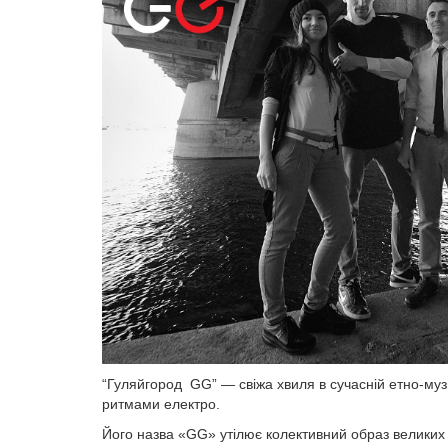
“Гуляйгород GG” — свіжа хвиля в сучасній етно-му
ритмами електро.
Його назва «GG» утілює колективний образ великих пр