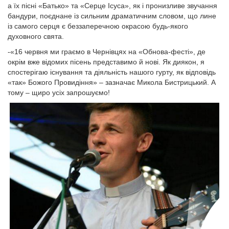
а їх пісні «Батько» та «Серце Ісуса», як і пронизливе звучання
бандури, поєднане із сильним драматичним словом, що лине
із самого серця є беззаперечною окрасою будь-якого
духовного свята.
-«16 червня ми граємо в Чернівцях на «Обнова-фесті», де
окрім вже відомих пісень представимо й нові. Як диякон, я
спостерігаю існування та діяльність нашого гурту, як відповідь
«так» Божого Провидіння» – зазначає Микола Бистрицький. А
тому – щиро усіх запрошуємо!