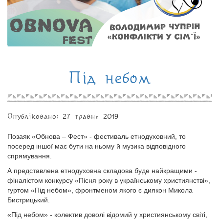
Під небом
Опубліковано: 27 травня 2019
Позаяк «Обнова – Фест» - фестиваль етнодуховний, то
посеред іншої має бути на ньому й музика відповідного
спрямування.
А представлена етнодуховна складова буде найкращими -
фіналістом конкурсу «Пісня року в українському християнстві»,
гуртом «Під небом», фронтменом якого є диякон Микола
Бистрицький.
«Під небом» - колектив доволі відомий у християнському світі,