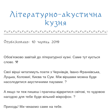
Літературно-акустична
кузня
Опубліковано: 10 червня 2019
Обов'язково завітай до літературної кузні. Саме тут кується
слово. ⚒️
⠀
Свої вірші читатимуть поети з Чернівців, Івано-Франківська,
Луцька, Коломиї, Києва та Сум. Між віршами можна буде
насолодитися акустичними паузами. ?
⠀
А якщо ти теж пишеш і прагнеш відкритися світові, то чудовою
нагодою для тебе буде вільний мікрофон. ?️
⠀
Приходь! Ми чекаємо саме на тебе.