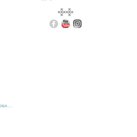
іше...