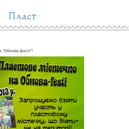
Пласт
а "Обнова-фесті"!