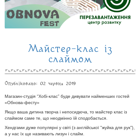
Майстер-клас із
слаймом
Опубліковано: 02 червня 2019
Магазин-студія “Хобі-клас” буде дивувати найменших гостей
«Обнова-фесту»
Якщо ваша дитина творча і непосидюча, то майстер клас із
слаймом саме те, що неодмінно їй сподобається.
Хендгами дуже популярні у світі (з англійської "жуйка для рук"),
а у нас їх ще називають лизун і слайм.